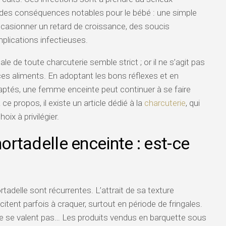
r des conséquences notables pour le bébé : une simple
ccasionner un retard de croissance, des soucis
plications infectieuses.
e de toute charcuterie semble strict ; or il ne s’agit pas
s aliments. En adoptant les bons réflexes et en
aptés, une femme enceinte peut continuer à se faire
À ce propos, il existe un article dédié à la
charcuterie
, qui
oix à privilégier.
rtadelle enceinte : est-ce
tadelle sont récurrentes. L’attrait de sa texture
itent parfois à craquer, surtout en période de fringales.
e se valent pas… Les produits vendus en barquette sous