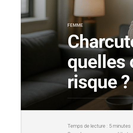
FEMME
Charcute
quelles 
risque ?
Temps de lecture :
5
minutes