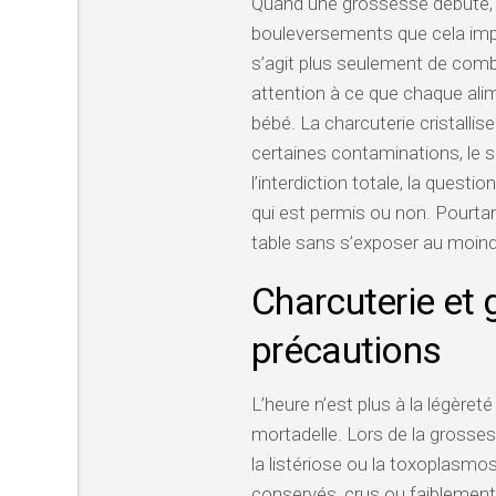
Quand une grossesse débute,
bouleversements que cela impose
s’agit plus seulement de combl
attention à ce que chaque alim
bébé. La charcuterie cristallis
certaines contaminations, le s
l’interdiction totale, la questio
qui est permis ou non. Pourtant
table sans s’exposer au moindr
Charcuterie et 
précautions
L’heure n’est plus à la légèret
mortadelle. Lors de la grossess
la listériose ou la toxoplasm
conservés, crus ou faiblement 