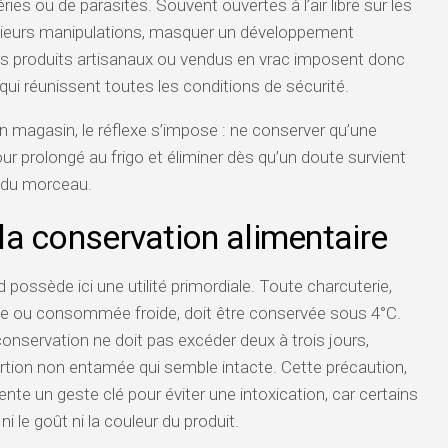
ries ou de parasites. Souvent ouvertes à l’air libre sur les
lusieurs manipulations, masquer un développement
. Les produits artisanaux ou vendus en vrac imposent donc
x qui réunissent toutes les conditions de sécurité.
 magasin, le réflexe s’impose : ne conserver qu’une
jour prolongé au frigo et éliminer dès qu’un doute survient
l du morceau.
la conservation alimentaire
d possède ici une utilité primordiale. Toute charcuterie,
uite ou consommée froide, doit être conservée sous 4°C.
onservation ne doit pas excéder deux à trois jours,
ortion non entamée qui semble intacte. Cette précaution,
te un geste clé pour éviter une intoxication, car certains
i le goût ni la couleur du produit.