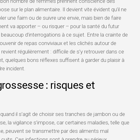
 bon nombre de femmes prennent conscience des
 sur le plan alimentaire. Il devient vite évident qu’il ne
er une faim ou de suivre une envie, mais bien de faire
ent va apporter – ou risquer – pour la santé du futur
e beaucoup d’interrogations à ce sujet. Entre la crainte de
ouvenir de repas conviviaux et les clichés autour de
n revient régulièrement : difficile de s’y retrouver dans ce
, quelques bons réflexes suffisent à garder du plaisir à
e incident.
grossesse : risques et
é quand il s’agit de choisir ses tranches de jambon ou de
e, la vigilance s’impose, car certaines maladies, telle que
ose, peuvent se transmettre par des aliments mal
cuits. Ces infections sont à prendre au sérieux